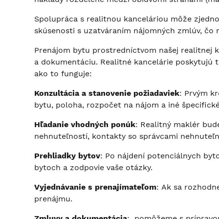
Spolupráca s realitnou kanceláriou môže zjednod
skúsenosti s uzatváraním nájomných zmlúv, čo m
Prenájom bytu prostredníctvom našej realitne
j 
a dokumentáciu. Realitné kancelárie poskytujú 
ako to funguje:
Konzultácia a stanovenie požiadaviek
: Prvým k
bytu, poloha, rozpočet na nájom a iné špecifick
Hľadanie vhodných ponúk
: Realitný maklér bu
nehnuteľností, kontakty so správcami nehnuteľno
Prehliadky bytov
: Po nájdení potenciálnych byt
bytoch a zodpovie vaše otázky.
Vyjednávanie s prenajímateľom
: Ak sa rozhodn
prenájmu.
Zmluvy a dokumentácia
: pomôžeme s prípravou 