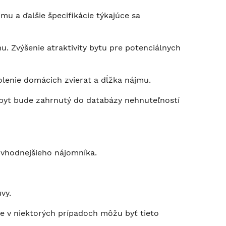
u a ďalšie špecifikácie týkajúce sa
. Zvýšenie atraktivity bytu pre potenciálnych
olenie domácich zvierat a dĺžka nájmu.
š byt bude zahrnutý do databázy nehnuteľností
jvhodnejšieho nájomníka.
vy.
le v niektorých prípadoch môžu byť tieto