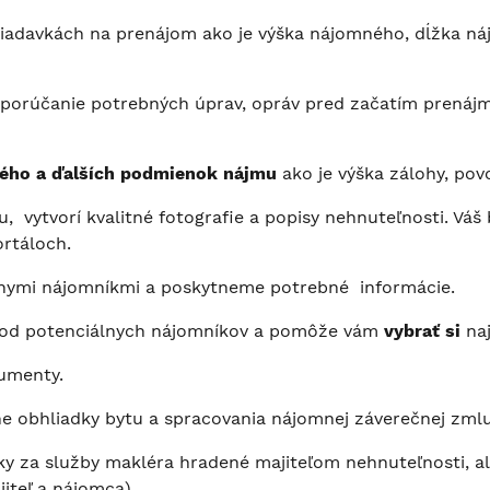
iadavkách na prenájom ako je výška nájomného, dĺžka nájm
dporúčanie potrebných úprav, opráv pred začatím prenájmu
ého a ďalších podmienok nájmu
ako je výška zálohy, pov
, vytvorí kvalitné fotografie a popisy nehnuteľnosti. Vá
ortáloch.
lnymi nájomníkmi a poskytneme potrebné informácie.
od potenciálnych nájomníkov a pomôže vám
vybrať si
na
kumenty.
obhliadky bytu a spracovania nájomnej záverečnej zmlu
tky za služby makléra hradené majiteľom nehnuteľnosti, a
iteľ a nájomca).