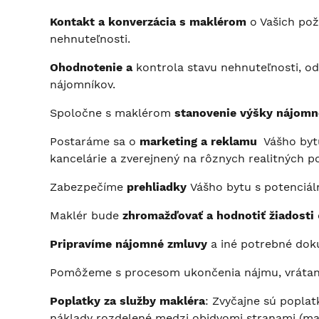
Kontakt
a k
onverzácia s maklérom
o Vašich pož
nehnuteľnosti.
Ohodnotenie a
kontrola stavu nehnuteľnosti, o
nájomníkov.
Spoločne s maklérom
stanovenie výšky nájomn
Postaráme sa o
marketing a reklamu
Vášho bytu
kancelárie a zverejnený na rôznych realitných p
Zabezpečíme
prehliadky
Vášho bytu s potenciá
Maklér bude
zhromažďovať a hodnotiť žiadosti
Pripravíme nájomné zmluvy
a iné potrebné do
Pomôžeme s procesom ukončenia nájmu, vrátane 
Poplatky za služby makléra
: Zvyčajne sú popla
náklady rozdelené medzi obidvomi stranami (maj