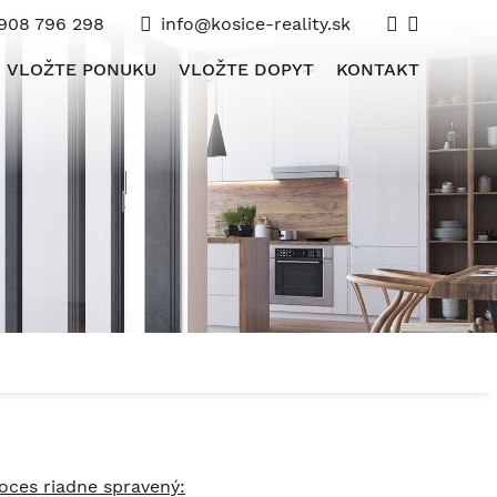
908 796 298
info@kosice-reality.sk
VLOŽTE PONUKU
VLOŽTE DOPYT
KONTAKT
roces riadne spravený: