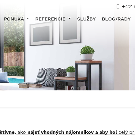
+421 
PONUKA
REFERENCIE
SLUŽBY
BLOG/RADY
ktívne,
ako
nájsť vhodných nájomníkov
a aby bol
celý p