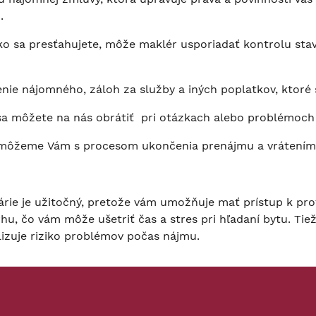
.
ko sa presťahujete, môže maklér usporiadať kontrolu stav
enie nájomného, záloh za služby a iných poplatkov, ktoré
 sa môžete na nás obrátiť pri otázkach alebo problémoch 
 pomôžeme Vám s procesom ukončenia prenájmu a vrátením
rie je užitočný, pretože vám umožňuje mať prístup k prof
u, čo vám môže ušetriť čas a stres pri hľadaní bytu. Tie
izuje riziko problémov počas nájmu.