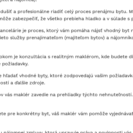
ušiť a profesionálne riadiť celý proces prenájmu bytu. 
ôže zabezpečiť, že všetko prebieha hladko a v súlade s 
kancelárie je proces, ktorý vám pomáha nájsť vhodný byt
tieto služby prenajímateľom (majiteľom bytov) a nájomník
rokom je konzultácia s realitným maklérom, kde budete di
é požiadavky.
de hľadať vhodné byty, ktoré zodpovedajú vašim požiadav
stí a ďalšie zdroje.
ov vás maklér zavedie na prehliadky týchto nehnuteľnost
ete pre konkrétny byt, váš maklér vám pomôže vyjednáv
nájomnej zmluvy, ktorá upravuje práva a povinnosti vás