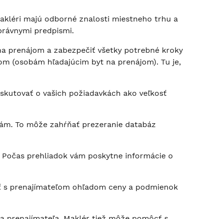
Makléri majú odborné znalosti miestneho trhu a
právnymi predpismi.
 na prenájom a zabezpečiť všetky potrebné kroky
om (osobám hľadajúcim byt na prenájom). Tu je,
skutovať o vašich požiadavkách ako veľkosť
kám. To môže zahŕňať prezeranie databáz
í. Počas prehliadok vám poskytne informácie o
ať s prenajímateľom ohľadom ceny a podmienok
 a prenajímateľa. Maklér tiež môže pomôcť s