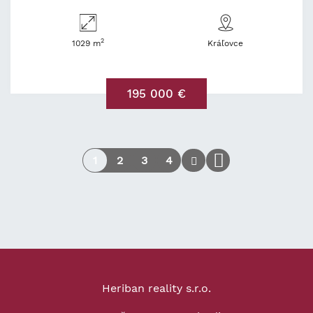
2
1029 m
Kráľovce
195 000 €
1
2
3
4
Heriban reality s.r.o.