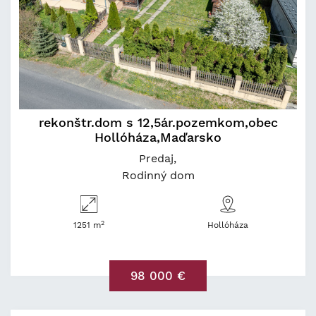
rekonštr.dom s 12,5ár.pozemkom,obec
Hollóháza,Maďarsko
Predaj
Rodinný dom
2
1251 m
Hollóháza
98 000 €