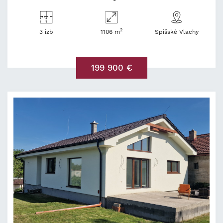
2
3 izb
1106 m
Spišské Vlachy
199 900 €