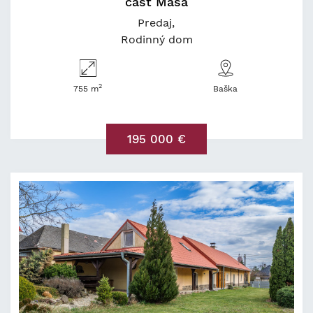
časť Maša
Predaj
Rodinný dom
2
755 m
Baška
195 000 €