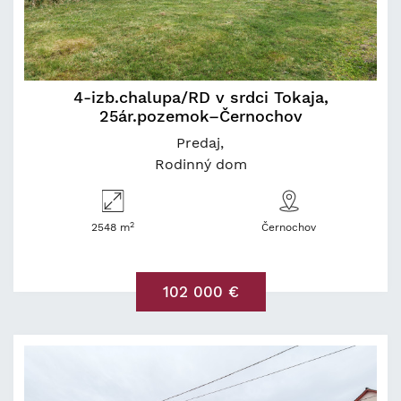
4-izb.chalupa/RD v srdci Tokaja,
25ár.pozemok–Černochov
Predaj
Rodinný dom
2
2548 m
Černochov
102 000 €