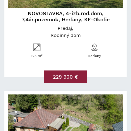
NOVOSTAVBA, 4-izb.rod.dom,
7,4ár.pozemok, Herľany, KE-Okolie
Predaj
Rodinný dom
2
125 m
Herľany
229 900 €