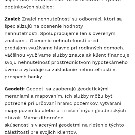
doplnkových služieb:
Znalci
:
Znalci nehnuteľností sú odborníci, ktorí sa
špecializujú na ocenenie hodnoty
nehnuteľností. Spolupracujeme len s overenými
znalcami. Ocenenie nehnuteľností pred
predajom využívame hlavne pri rodinných domoch.
Väčšinou využívame služby znalca ak klient financuje
svoju nehnuteľnosť prostredníctvom hypotekárneho
úveru a vyžaduje sa zakladanie nehnuteľnosti v
prospech banky.
Geodeti
:
Geodeti sa zaoberajú geodetickými
meraniami a mapovaním. Ich služby môžu byť
potrebné pri určovaní hraníc pozemkov, vytváraní
mapy pozemku alebo pri riešení iných geodetických
otázok. Máme dlhoročné
skúsenosti s viacerými geodetm
i na riešenie týchto
záležitostí pre svojich klientov.