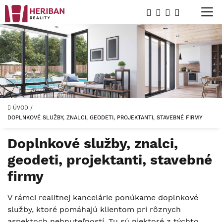
ÚVOD
/
DOPLNKOVÉ SLUŽBY, ZNALCI, GEODETI, PROJEKTANTI, STAVEBNÉ FIRMY
Doplnkové služby, znalci,
geodeti, projektanti, stavebné
firmy
V rámci realitnej kancelárie ponúkame doplnkové
služby, ktoré pomáhajú klientom pri rôznych
aspektoch nehnuteľností. Tu sú niektoré z týchto