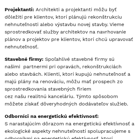
Projektanti
:
Architekti a projektanti môžu byť
dôležití pre klientov, ktorí plánujú rekonštrukciu
nehnuteľnosti alebo výstavbu novej stavby. Vieme
sprostredkovať služby architektov na navrhovanie
plánov a projektov pre klientov, ktorí chcú upravovať
nehnuteľnosť.
Stavebné firmy
:
Spoľahlivé stavebné firmy sú
našimi partnermi pri opravách, rekonštrukciách
alebo stavbách. Klienti, ktorí kupujú nehnuteľnosť a
majú plány na renováciu, môžu mať prospech zo
sprostredkovania stavebných firiem
cez našu realitnú kanceláriu. Týmto spôsobom
môžete získať dôveryhodných dodávateľov služieb.
Odborníci na energetickú efektívnosť
:
S narastajúcim dôrazom na energetickú efektívnosť a
ekologické aspekty nehnuteľností spolupracujeme s
odborníkmi na energetickú efektívnosť, ktorí