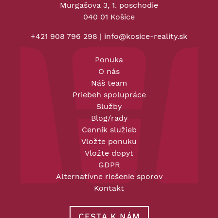
Murgašova 3, 1. poschodie
040 01 Košice
+421 908 796 298
|
info@kosice-reality.sk
Ponuka
O nás
Náš team
Priebeh spolupráce
Služby
Blog/rady
Cenník služieb
Vložte ponuku
Vložte dopyt
GDPR
Alternatívne riešenie sporov
Kontakt
CESTA K NÁM