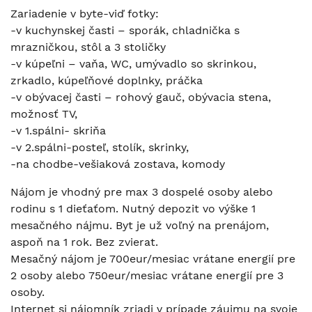
Zariadenie v byte-viď fotky:
-v kuchynskej časti – sporák, chladnička s
mrazničkou, stôl a 3 stoličky
-v kúpeľni – vaňa, WC, umývadlo so skrinkou,
zrkadlo, kúpeľňové doplnky, práčka
-v obývacej časti – rohový gauč, obývacia stena,
možnosť TV,
-v 1.spálni- skriňa
-v 2.spálni-posteľ, stolík, skrinky,
-na chodbe-vešiaková zostava, komody
Nájom je vhodný pre max 3 dospelé osoby alebo
rodinu s 1 dieťaťom. Nutný depozit vo výške 1
mesačného nájmu. Byt je už voľný na prenájom,
aspoň na 1 rok. Bez zvierat.
Mesačný nájom je 700eur/mesiac vrátane energií pre
2 osoby alebo 750eur/mesiac vrátane energií pre 3
osoby.
Internet si nájomník zriadi v prípade záujmu na svoje