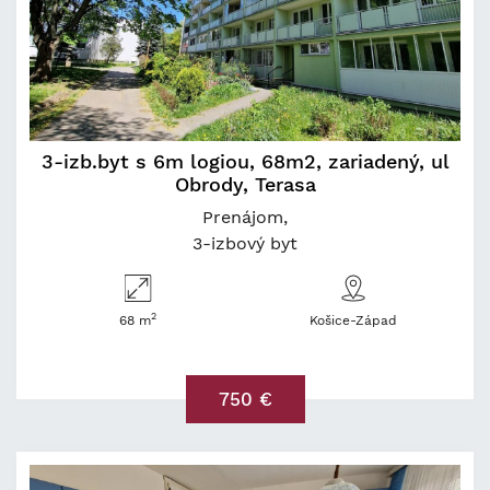
3-izb.byt s 6m logiou, 68m2, zariadený, ul
Obrody, Terasa
Prenájom
3-izbový byt
2
68 m
Košice-Západ
750 €