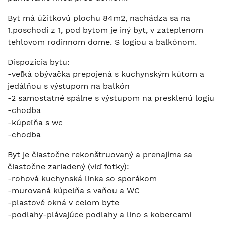
Byt má úžitkovú plochu 84m2, nachádza sa na
1.poschodí z 1, pod bytom je iný byt, v zateplenom
tehlovom rodinnom dome. S logiou a balkónom.
Dispozícia bytu:
-veľká obývačka prepojená s kuchynským kútom a
jedálňou s výstupom na balkón
-2 samostatné spálne s výstupom na presklenú logiu
-chodba
-kúpeľňa s wc
-chodba
Byt je čiastočne rekonštruovaný a prenajíma sa
čiastočne zariadený (viď fotky):
-rohová kuchynská linka so sporákom
-murovaná kúpelňa s vaňou a WC
-plastové okná v celom byte
-podlahy-plávajúce podlahy a lino s kobercami