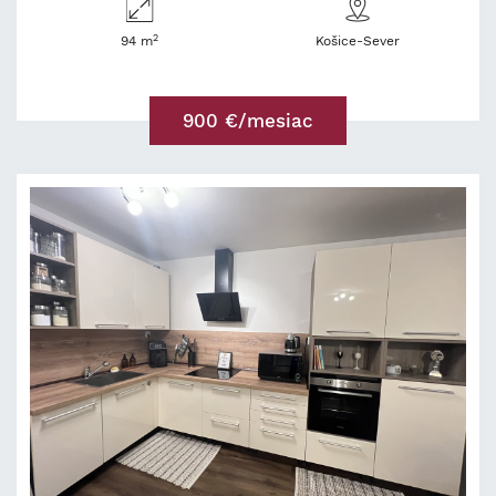
2
94 m
Košice-Sever
900 €/mesiac