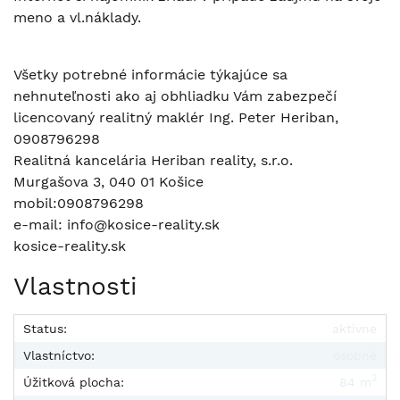
meno a vl.náklady.
Všetky potrebné informácie týkajúce sa
nehnuteľnosti ako aj obhliadku Vám zabezpečí
licencovaný realitný maklér Ing. Peter Heriban,
0908796298
Realitná kancelária Heriban reality, s.r.o.
Murgašova 3, 040 01 Košice
mobil:0908796298
e-mail: info@kosice-reality.sk
kosice-reality.sk
Vlastnosti
Status:
aktívne
Vlastníctvo:
osobné
2
Úžitková plocha:
84 m