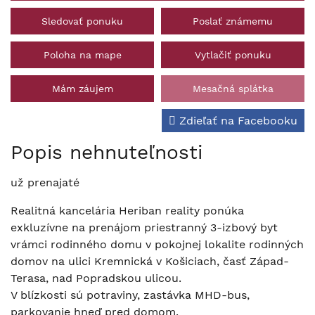
Sledovať ponuku
Poslať známemu
Poloha na mape
Vytlačiť ponuku
Mám záujem
Mesačná splátka
Zdieľať na Facebooku
Popis nehnuteľnosti
už prenajaté
Realitná kancelária Heriban reality ponúka
exkluzívne na prenájom priestranný 3-izbový byt
vrámci rodinného domu v pokojnej lokalite rodinných
domov na ulici Kremnická v Košiciach, časť Západ-
Terasa, nad Popradskou ulicou.
V blízkosti sú potraviny, zastávka MHD-bus,
parkovanie hneď pred domom.