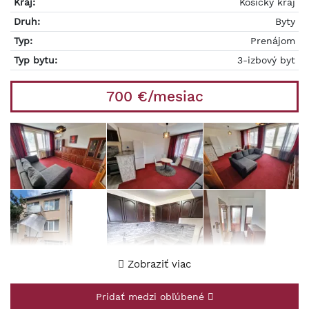
Kraj:
Košický kraj
Druh:
Byty
Typ:
Prenájom
Typ bytu:
3-izbový byt
700 €/mesiac
Zobraziť viac
Pridať medzi obľúbené