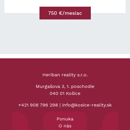
750 €/mesiac
Heriban reality s.r.o.
Murgašova 3, 1. poschodie
040 01 Košice
+421 908 796 298
|
info@kosice-reality.sk
Ponuka
O nás