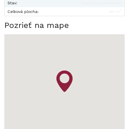
Stav:
čiastočne prerobený
2
Celková plocha:
84 m
Pozrieť na mape