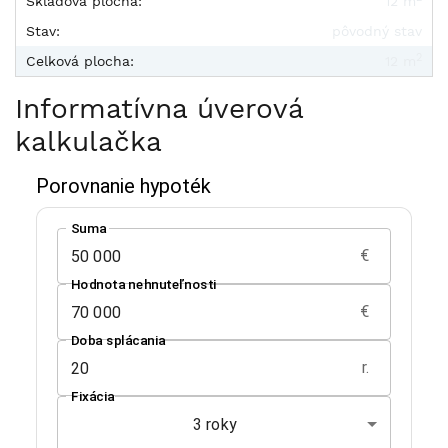
Skladová plocha:
12 m
Stav:
pôvodný stav
2
Celková plocha:
12 m
Informatívna úverová
kalkulačka