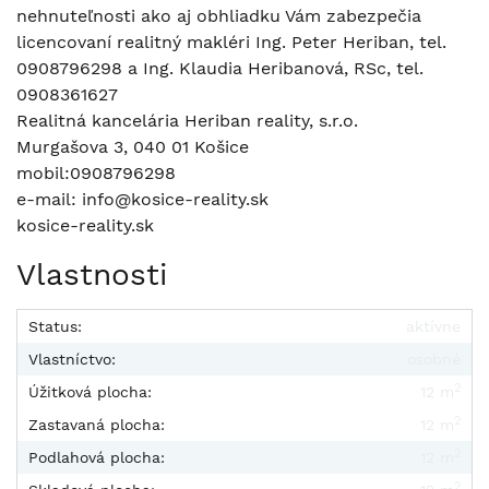
nehnuteľnosti ako aj obhliadku Vám zabezpečia
licencovaní realitný makléri Ing. Peter Heriban, tel.
0908796298 a Ing. Klaudia Heribanová, RSc, tel.
0908361627
Realitná kancelária Heriban reality, s.r.o.
Murgašova 3, 040 01 Košice
mobil:0908796298
e-mail: info@kosice-reality.sk
kosice-reality.sk
Vlastnosti
Status:
aktívne
Vlastníctvo:
osobné
2
Úžitková plocha:
12 m
2
Zastavaná plocha:
12 m
2
Podlahová plocha:
12 m
2