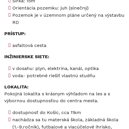
Šírka: 15m
Orientácia pozemku: juh (slnečný)
Pozemok je v územnom pláne určený na výstavbu
RD
PRÍSTUP:
asfaltová cesta
INŽINIERSKE SIETE:
v dosahu: plyn, elektrina, kanál, optika
voda- potrebné riešiť vlastnú studňu
LOKALITA:
Pokojná lokalita s krásnym výhľadom na les a s
výbornou dostupnosťou do centra mesta.
dostupnosť do Košíc, cca 11km
nachádza sa tu materská škola, základná škola
(1.-9.ročník), futbalové a viacúčelové ihrisko,