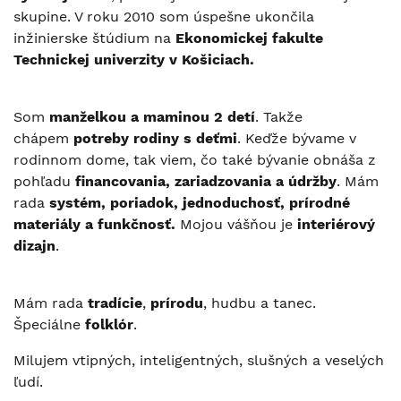
skupine. V roku 2010 som úspešne ukončila
inžinierske štúdium na
Ekonomickej fakulte
Technickej univerzity v Košiciach.
Som
manželkou a maminou 2 detí
. Takže
chápem
potreby rodiny s deťmi
. Keďže bývame v
rodinnom dome, tak viem, čo také bývanie obnáša z
pohľadu
financovania, zariadzovania a údržby
. Mám
rada
systém, poriadok, jednoduchosť, prírodné
materiály a funkčnosť
.
Mojou vášňou je
interiérový
dizajn
.
Mám rada
tradície
,
prírodu
, hudbu a tanec.
Špeciálne
folklór
.
Milujem vtipných, inteligentných, slušných a veselých
ľudí.