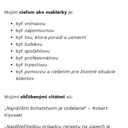
Mojim
cieľom ako maklérky
je:
byť
vnímavou
byť
nápomocnou
byť
tou, ktorá poradí a usmerní
byť
ľudskou
byť
spoľahlivou
byť
profesionálnou
byť
trpezlivou
byť
pomocou a riešením pre životné situácie
klientov
Mojimi
obľúbenými citátmi
sú:
„
Najväčším bohatstvom je vzdelanie
“ – Robert
Kiyosaki
„
Najdôležitejšou prísadou receptu na úspech je