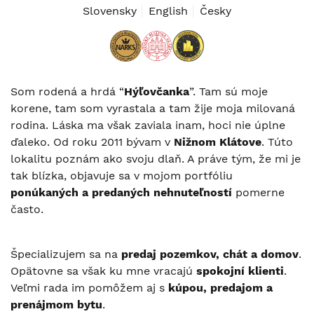
Slovensky
English
Česky
Som rodená a hrdá “
Hýľovčanka
”. Tam sú moje
korene, tam som vyrastala a tam žije moja milovaná
rodina. Láska ma však zaviala inam, hoci nie úplne
ďaleko. Od roku 2011 bývam v
Nižnom Klátove
. Túto
lokalitu poznám ako svoju dlaň. A práve tým, že mi je
tak blízka, objavuje sa v mojom portfóliu
ponúkaných a predaných nehnuteľností
pomerne
často.
Špecializujem sa na
predaj pozemkov, chát a domov
.
Opätovne sa však ku mne vracajú
spokojní klienti
.
Veľmi rada im pomôžem aj s
kúpou, predajom a
prenájmom bytu
.