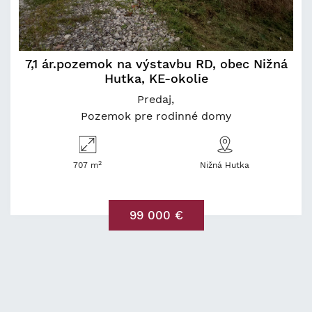
7,1 ár.pozemok na výstavbu RD, obec Nižná
Hutka, KE-okolie
Predaj
Pozemok pre rodinné domy
2
707 m
Nižná Hutka
99 000 €