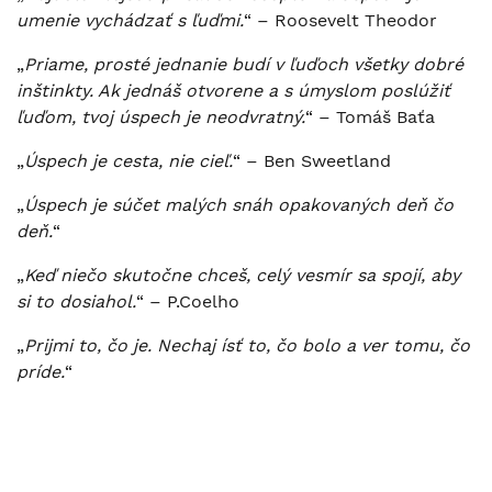
umenie vychádzať s ľuďmi.
“ – Roosevelt Theodor
„
Priame, prosté jednanie budí v ľuďoch všetky dobré
inštinkty. Ak jednáš otvorene a s úmyslom poslúžiť
ľuďom, tvoj úspech je neodvratný.
“ – Tomáš Baťa
„
Úspech je cesta, nie cieľ.
“ – Ben Sweetland
„
Úspech je súčet malých snáh opakovaných deň čo
deň.
“
„
Keď niečo skutočne chceš, celý vesmír sa spojí, aby
si to dosiahol.
“ – P.Coelho
„
Prijmi to, čo je. Nechaj ísť to, čo bolo a ver tomu, čo
príde.
“