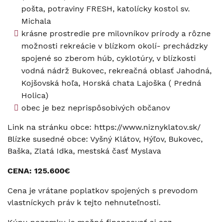
pošta, potraviny FRESH, katolícky kostol sv.
Michala
krásne prostredie pre milovníkov prírody a rôzne
možnosti rekreácie v blízkom okolí- prechádzky
spojené so zberom húb, cyklotúry, v blízkosti
vodná nádrž Bukovec, rekreačná oblasť Jahodná,
Kojšovská hoľa, Horská chata Lajoška ( Predná
Holica)
obec je bez neprispôsobivých občanov
Link na stránku obce: https://www.niznyklatov.sk/
Blízke susedné obce: Vyšný Klátov, Hýľov, Bukovec,
Baška, Zlatá Idka, mestská časť Myslava
CENA:
125.600€
Cena je vrátane poplatkov spojených s prevodom
vlastníckych práv k tejto nehnuteľnosti.