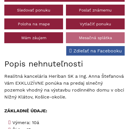
Sledovať ponuku
Poslať známemu
Poloha na mape
Vytlačiť ponuku
Mám záujem
Mesačná splátka
Zdieľať na Facebooku
Popis nehnuteľnosti
Realitná kancelária Heriban SK a Ing. Anna Štefanová
Vám EXKLUZÍVNE ponúka na predaj slnečný
pozemok vhodný na výstavbu rodinného domu v obci
Nižný Klátov, Košice-okolie.
ZÁKLADNÉ ÚDAJE:
Výmera: 10á