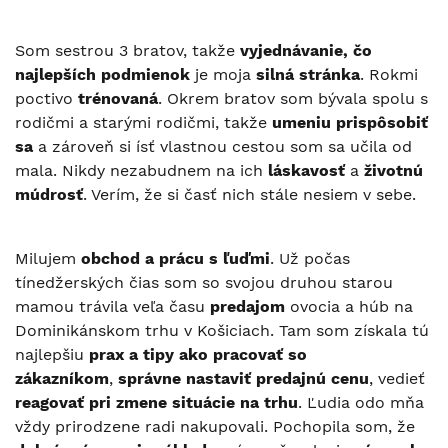
Som sestrou 3 bratov, takže
vyjednávanie, čo
najlepších podmienok
je moja
silná stránka
. Rokmi
poctivo
trénovaná
. Okrem bratov som bývala spolu s
rodičmi a starými rodičmi, takže
umeniu prispôsobiť
sa
a zároveň si ísť vlastnou cestou som sa učila od
mala. Nikdy nezabudnem na ich
láskavosť
a
životnú
múdrosť
. Verím, že si časť nich stále nesiem v sebe.
Milujem
obchod a prácu s ľuďmi
. Už počas
tínedžerských čias som so svojou druhou starou
mamou trávila veľa času
predajom
ovocia a húb na
Dominikánskom trhu v Košiciach. Tam som získala tú
najlepšiu
prax a tipy ako pracovať so
zákazníkom
,
správne nastaviť predajnú cenu
, vedieť
reagovať pri zmene situácie na trhu
. Ľudia odo mňa
vždy prirodzene radi nakupovali. Pochopila som, že