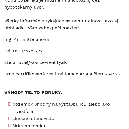
Kúpu pozemku je možné financovať aj cez
hypotekárny úver.
Všetky informácie týkajúce sa nehnuteľnosti ako aj
obhliadku Vám zabezpečí maklér:
Ing. Anna Štefanová
tel. 0910/675 222
stefanova@kosice-reality.sk
Sme certifikovaná realitná kancelária a člen NARKS.
VÝHODY TEJTO PONUKY:
pozemok vhodný na výstavbu RD alebo ako
investícia
slnečné stanovište
šírka pozemku