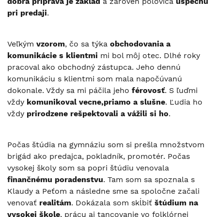
dobrá príprava je základ
a zároveň polovica
úspechu
pri predaji
.
Veľkým
vzorom
, čo sa týka
obchodovania a
komunikácie s klientmi
mi bol môj otec. Dlhé roky
pracoval ako obchodný zástupca. Jeho dennú
komunikáciu s klientmi som mala napočúvanú
dokonale. Vždy sa mi páčila jeho
férovosť
. S ľuďmi
vždy
komunikoval vecne,priamo a slušne
. Ľudia ho
vždy
prirodzene rešpektovali a vážili si ho
.
Počas štúdia na gymnáziu som si prešla množstvom
brigád ako predajca, pokladník, promotér. Počas
vysokej školy som sa popri štúdiu venovala
finančnému poradenstvu
. Tam som sa spoznala s
Klaudy a Peťom a následne sme sa spoločne začali
venovať
realitám
. Dokázala som skĺbiť
štúdium na
vysokej škole
, prácu aj tancovanie vo folklórnej