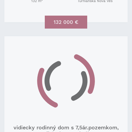
132 m
Turnianska Nová Ves
132 000 €
vidiecky rodinný dom s 7,5ár.pozemkom,