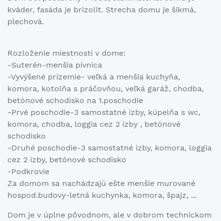
kváder, fasáda je brizolit. Strecha domu je šikmá,
plechová.
Rozloženie miestností v dome:
-Suterén-menšia pivnica
-Vyvýšené prízemie- veľká a menšia kuchyňa,
komora, kotolňa s práčovňou, veľká garáž, chodba,
betónové schodisko na 1.poschodie
-Prvé poschodie-3 samostatné izby, kúpelňa s wc,
komora, chodba, loggia cez 2 izby , betónové
schodisko
-Druhé poschodie-3 samostatné izby, komora, loggia
cez 2 izby, betónové schodisko
-Podkrovie
Za domom sa nachádzajú ešte menšie murované
hospod.budovy-letná kuchynka, komora, špajz, ...
Dom je v úplne pôvodnom, ale v dobrom technickom