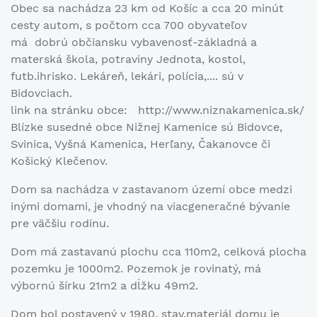
Obec sa nachádza 23 km od Košíc a cca 20 minút
cesty autom, s počtom cca 700 obyvateľov
má dobrú občiansku vybavenosť-základná a
materská škola, potraviny Jednota, kostol,
futb.ihrisko. Lekáreň, lekári, polícia,.... sú v
Bidovciach.
link na stránku obce: http://www.niznakamenica.sk/
Blízke susedné obce Nižnej Kamenice sú Bidovce,
Svinica, Vyšná Kamenica, Herľany, Čakanovce či
Košický Klečenov.
Dom sa nachádza v zastavanom území obce medzi
inými domami, je vhodný na viacgeneračné bývanie
pre väčšiu rodinu.
Dom má zastavanú plochu cca 110m2, celková plocha
pozemku je 1000m2. Pozemok je rovinatý, má
výbornú šírku 21m2 a dĺžku 49m2.
Dom bol postavený v 1980, stav.materiál domu je