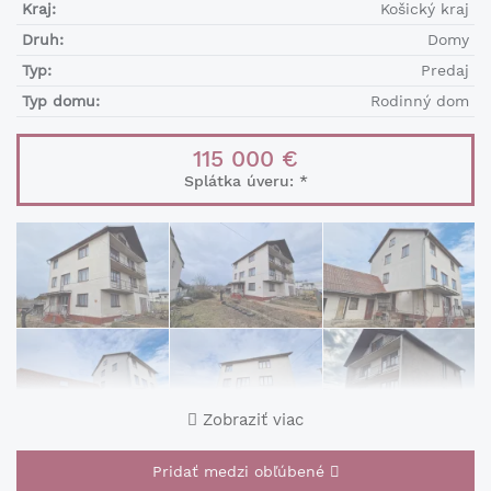
Kraj:
Košický kraj
Druh:
Domy
Typ:
Predaj
Typ domu:
Rodinný dom
115 000 €
Splátka úveru:
*
Zobraziť viac
Pridať medzi obľúbené