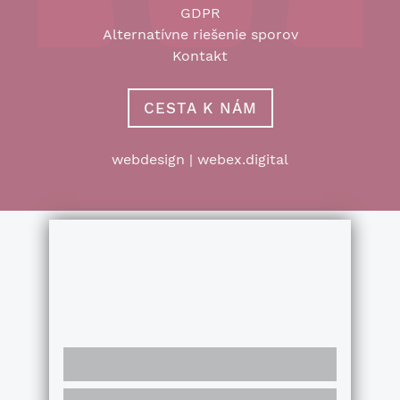
GDPR
Alternatívne riešenie sporov
Kontakt
CESTA K NÁM
webdesign
|
webex.digital
Používame cookies
Súbory cookie a ďalšie technológie sledovania
používame na zlepšenie vášho zážitku z
prehliadania našich webových stránok, na to, aby
sme vám zobrazovali prispôsobený obsah a cielené
reklamy, na analýzu návštevnosti našich webových
stránok a na pochopenie toho, odkiaľ naši
návštevníci prichádzajú.
Viac info
SÚHLASÍM