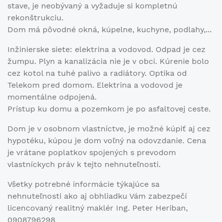
stave, je neobývaný a vyžaduje si kompletnú
rekonštrukciu.
Dom má pôvodné okná, kúpelne, kuchyne, podlahy,...
Inžinierske siete: elektrina a vodovod. Odpad je cez
žumpu. Plyn a kanalizácia nie je v obci. Kúrenie bolo
cez kotol na tuhé palivo a radiátory. Optika od
Telekom pred domom. Elektrina a vodovod je
momentálne odpojená.
Prístup ku domu a pozemkom je po asfaltovej ceste.
Dom je v osobnom vlastníctve, je možné kúpiť aj cez
hypotéku, kúpou je dom voľný na odovzdanie. Cena
je vrátane poplatkov spojených s prevodom
vlastníckych práv k tejto nehnuteľnosti.
Všetky potrebné informácie týkajúce sa
nehnuteľnosti ako aj obhliadku Vám zabezpečí
licencovaný realitný maklér Ing. Peter Heriban,
0908796298