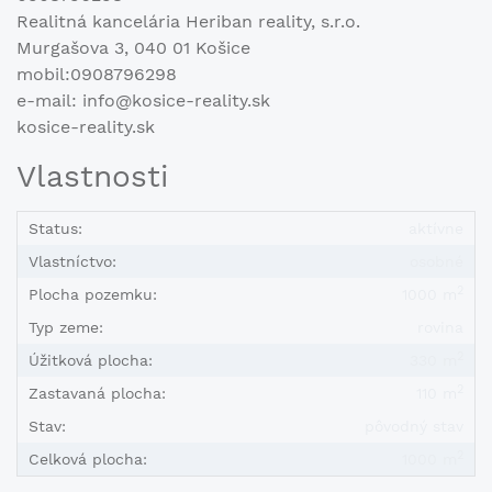
Realitná kancelária Heriban reality, s.r.o.
Murgašova 3, 040 01 Košice
mobil:0908796298
e-mail: info@kosice-reality.sk
kosice-reality.sk
Vlastnosti
Status:
aktívne
Vlastníctvo:
osobné
2
Plocha pozemku:
1000 m
Typ zeme:
rovina
2
Úžitková plocha:
330 m
2
Zastavaná plocha:
110 m
Stav:
pôvodný stav
2
Celková plocha:
1000 m