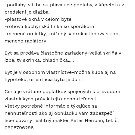
-podlahy-v izbe sú plávajúce podlahy, v kúpelni a v
predsieni je dlažba
-plastové okná v celom byte
-rohová kuchynská linka so sporákom
-menené omietky, znížený sadrokartónový strop,
menené radiátory
Byt sa predáva čiastočne zariadený-veľká skriňa v
izbe, tv skrinka, chladnička,....
Byt je v osobnom vlastníctve-možná kúpa aj na
hypotéku, orientácia bytu je Juh.
Cena je vrátane poplatkov spojených s prevodom
vlastníckych práv k tejto nehnuteľnosti.
Všetky potrebné informácie týkajúce sa
nehnuteľnosti ako aj obhliadku Vám zabezpečí
licencovaný realitný maklér Peter Heriban, tel. č.
0908796298.