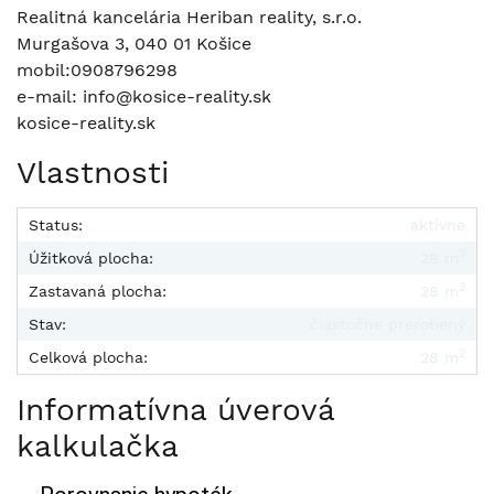
Realitná kancelária Heriban reality, s.r.o.
Murgašova 3, 040 01 Košice
mobil:0908796298
e-mail: info@kosice-reality.sk
kosice-reality.sk
Vlastnosti
Status:
aktívne
2
Úžitková plocha:
28 m
2
Zastavaná plocha:
28 m
Stav:
čiastočne prerobený
2
Celková plocha:
28 m
Informatívna úverová
kalkulačka