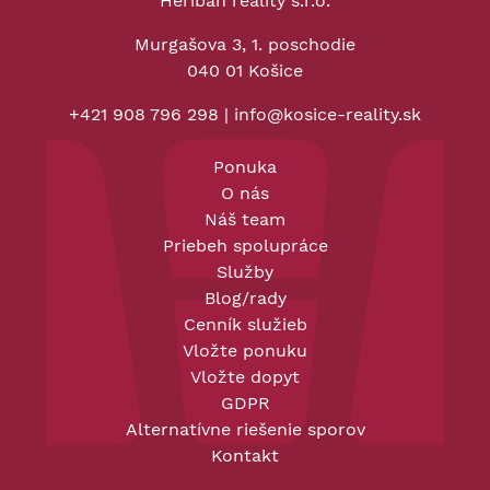
Heriban reality s.r.o.
Murgašova 3, 1. poschodie
040 01 Košice
+421 908 796 298
|
info@kosice-reality.sk
Ponuka
O nás
Náš team
Priebeh spolupráce
Služby
Blog/rady
Cenník služieb
Vložte ponuku
Vložte dopyt
GDPR
Alternatívne riešenie sporov
Kontakt