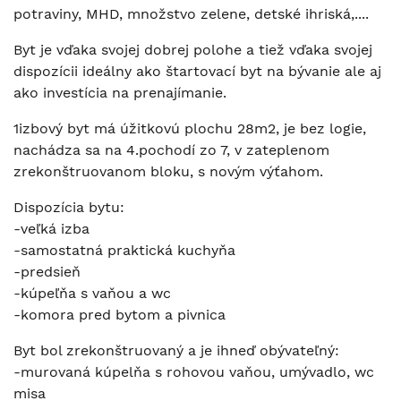
potraviny, MHD, množstvo zelene, detské ihriská,....
Byt je vďaka svojej dobrej polohe a tiež vďaka svojej
dispozícii ideálny ako štartovací byt na bývanie ale aj
ako investícia na prenajímanie.
1izbový byt má úžitkovú plochu 28m2, je bez logie,
nachádza sa na 4.pochodí zo 7, v zateplenom
zrekonštruovanom bloku, s novým výťahom.
Dispozícia bytu:
-veľká izba
-samostatná praktická kuchyňa
-predsieň
-kúpeľňa s vaňou a wc
-komora pred bytom a pivnica
Byt bol zrekonštruovaný a je ihneď obývateľný:
-murovaná kúpelňa s rohovou vaňou, umývadlo, wc
misa