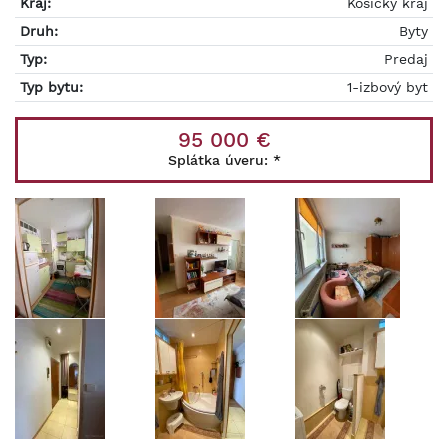
Kraj:
Košický kraj
Druh:
Byty
Typ:
Predaj
Typ bytu:
1-izbový byt
95 000 €
Splátka úveru:
*