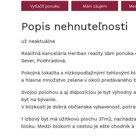
Vytlačiť ponuku
Mám záujem
Mes
Popis nehnuteľnosti
už neaktuálne
Realitná kancelária Heriban reality Vám ponúka e
Sever, Podhradová.
Pokojná lokalita s nízkopodlažnými tehlovými 
a hlavne množstvo zelene v okolí predávaného b
Svojou polohou a aj dispozíciou je byt výhodný ak
byt na bývanie.
V blízkosti je dobrá občianska vybavenosť, potrav
1 izbový byt má úžitkovú plochu 37m2, nachádz
bloku. Medzi blokom a cestou je ešte chodník a