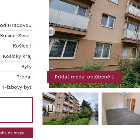
pod Hradovou
Košice-Sever
Košice I
Košický kraj
Byty
Predaj
Pridať medzi obľúbené
1-izbový byt
oha na mape