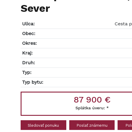
Sever
Ulica:
Cesta 
Obec:
Okres:
Kraj:
Druh:
Typ:
Typ bytu:
87 900 €
Splátka úveru:
*
Sledovať ponuku
Poslať známemu
Pol