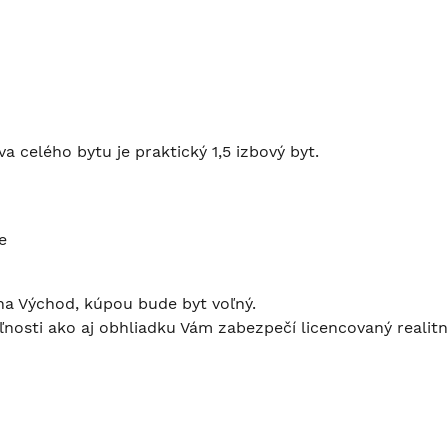
 celého bytu je praktický 1,5 izbový byt.
m
e
 na Východ, kúpou bude byt voľný.
nosti ako aj obhliadku Vám zabezpečí licencovaný realitn