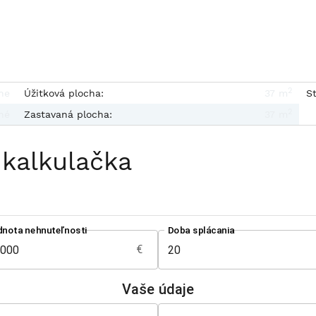
2
ne
Úžitková plocha:
37 m
St
2
né
Zastavaná plocha:
37 m
 kalkulačka