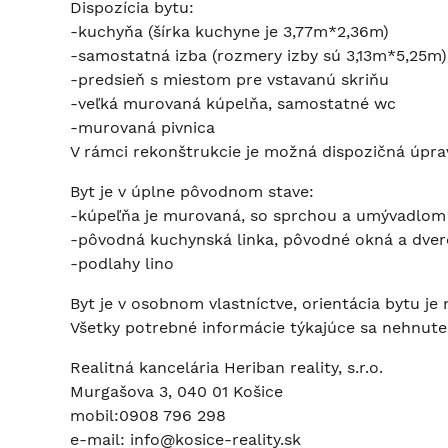
Dispozícia bytu:
-kuchyňa (šírka kuchyne je 3,77m*2,36m)
-samostatná izba (rozmery izby sú 3,13m*5,25m)
-predsieň s miestom pre vstavanú skriňu
-veľká murovaná kúpelňa, samostatné wc
-murovaná pivnica
V rámci rekonštrukcie je možná dispozičná úprava
Byt je v úplne pôvodnom stave:
-kúpeľňa je murovaná, so sprchou a umývadlo
-pôvodná kuchynská linka, pôvodné okná a dver
-podlahy lino
Byt je v osobnom vlastníctve, orientácia bytu je
Všetky potrebné informácie týkajúce sa nehnuteľ
Realitná kancelária Heriban reality, s.r.o.
Murgašova 3, 040 01 Košice
mobil:0908 796 298
e-mail: info@kosice-reality.sk