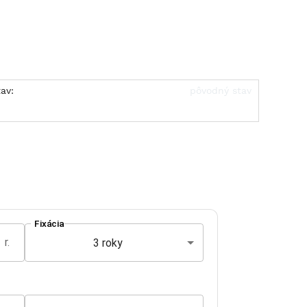
av:
pôvodný stav