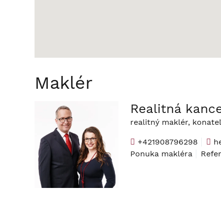
Maklér
Realitná kance
realitný maklér, konate
+421908796298
he
Ponuka makléra
Refe