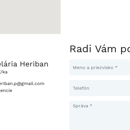
Radi Vám p
lária Heriban
ľ/ka
riban.p@gmail.com
rencie