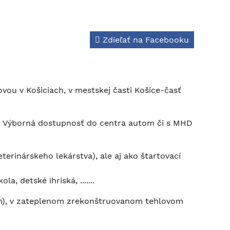
Zdieľať na Facebooku
vou v Košiciach, v mestskej časti Košice-časť
. Výborná dostupnosť do centra autom či s MHD
terinárskeho lekárstva), ale aj ako štartovací
, detské ihriská, .......
pom), v zateplenom zrekonštruovanom tehlovom