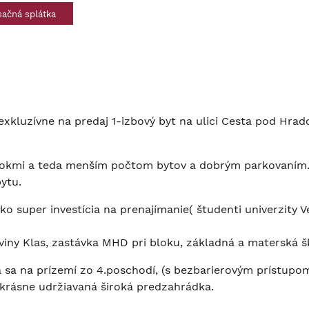
ačná splátka
xkluzívne na predaj 1-izbový byt na ulici Cesta pod Hrado
blokmi a teda menším počtom bytov a dobrým parkovaním
ytu.
o super investícia na prenajímanie( študenti univerzity Ve
iny Klas, zastávka MHD pri bloku, základná a materská škola
a sa na prízemí zo 4.poschodí, (s bezbarierovým prístu
 krásne udržiavaná široká predzahrádka.