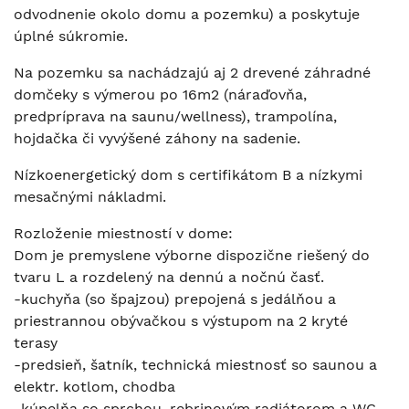
odvodnenie okolo domu a pozemku) a poskytuje
úplné súkromie.
Na pozemku sa nachádzajú aj 2 drevené záhradné
domčeky s výmerou po 16m2 (náraďovňa,
predpríprava na saunu/wellness), trampolína,
hojdačka či vyvýšené záhony na sadenie.
Nízkoenergetický dom s certifikátom B a nízkymi
mesačnými nákladmi.
Rozloženie miestností v dome:
Dom je premyslene výborne dispozične riešený do
tvaru L a rozdelený na dennú a nočnú časť.
-kuchyňa (so špajzou) prepojená s jedálňou a
priestrannou obývačkou s výstupom na 2 kryté
terasy
-predsieň, šatník, technická miestnosť so saunou a
elektr. kotlom, chodba
-kúpelňa so sprchou, rebrinovým radiátorom a WC