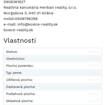
0908361627
Realitná kancelária Heriban reality, s.r.o.
Murgašova 3, 040 01 Košice
mobil:0908796298
e-mail: info@kosice-reality.sk
kosice-reality.sk
Vlastnosti
Status:
aktívne
Vlastníctvo:
osobné
2
Plocha pozemku:
817 m
Typ zeme:
rovina
2
Úžitková plocha:
136 m
2
Zastavaná plocha:
168 m
2
Podlahová plocha:
136 m
2
Skladová plocha:
136 m