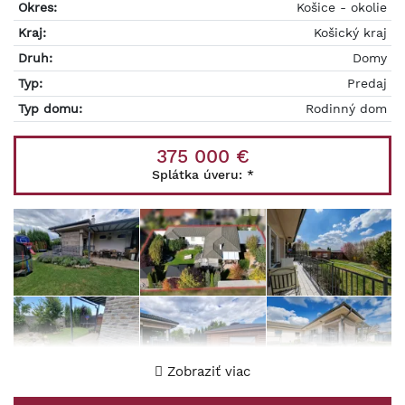
Okres:
Košice - okolie
Kraj:
Košický kraj
Druh:
Domy
Typ:
Predaj
Typ domu:
Rodinný dom
375 000 €
Splátka úveru:
*
Zobraziť viac