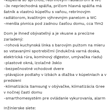
-3x nepriechodná spálňa, pričom hlavná spálňa má
šatník a vlastnú kúpeľňu s vaňou, rebrinovým
radiátorom, kvalitným výhrevným panelom a WC
-menšia pivnica pod zadnou časťou domu, cca 11m2
Dom je ihneď obývateľný a je vkusne a precízne
zariadený:
-rohová kuchynská linka s barovým pultom na mieru
so vstavanými spotrebičmi (indukčná varná doska,
elektrická rúra, komínový digestor, umývačka riadu)
-plastové okná, izolačné 3sklo
-bezpečnostné vchodové dvere
-plávajúce podlahy v izbách a dlažba v kúpelniach a v
predsieni
-klimatizácia Samsung v obývačke, klimatizácia Gree
v nočnej časti domu
-smarthomesystém pre ovládanie vykurovania, alarm
Inžinierske siete: