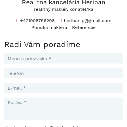
Realitná kancelária Heriban
realitný maklér, konateľ/ka
+421908796298
heriban.p@gmail.com
Ponuka makléra
Referencie
Radi Vám poradíme