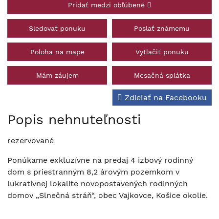
Pridať medzi obľúbené
Sledovať ponuku
Poslať známemu
Poloha na mape
Vytlačiť ponuku
Mám záujem
Mesačná splátka
Zdieľať na Facebooku
Popis nehnuteľnosti
rezervované
Ponúkame exkluzívne na predaj 4 izbový rodinný
dom s priestranným 8,2 árovým pozemkom v
lukratívnej lokalite novopostavených rodinných
domov „Slnečná stráň“, obec Vajkovce, Košice okolie.