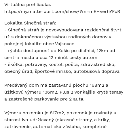
Virtuálna prehliadka:
https://my.matterport.com/show/?m=mEHverhYFcR
Lokalita Slnečná stráň:
- Slnečná stráň je novovybudovaná rezidenčná štvrť
už s dokončenou výstavbou rodinných domov v
pokojnej lokalite obce Vajkovce
- rýchla dostupnosť do Košíc po diaľnici, 12km od
centra mesta a cca 12 minút cesty autom
- škôlka, potraviny, kostol, pošta, zdrav.stredisko,
obecný úrad, športové ihrisko, autobusová doprava
Predávaný dom má zastavanú plochu 168m2 a
úžitkovú výmeru 136m2. Plus 2 vonkajšie kryté terasy
a zastrešené parkovanie pre 2 autá.
Výmera pozemku je 817m2, pozemok je rovinatý a
starostlivo udržiavaný (okrasné stromy, a kríky,
zatrávnenie, automatická závlaha, kompletné