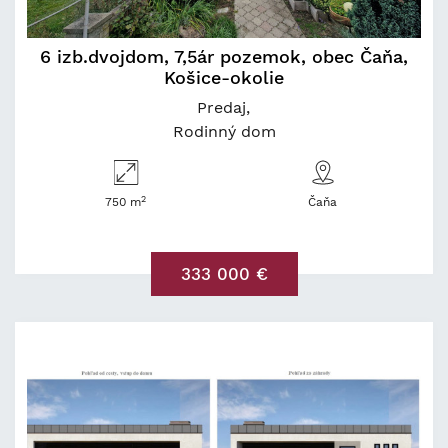
6 izb.dvojdom, 7,5ár pozemok, obec Čaňa,
Košice-okolie
Predaj
Rodinný dom
2
750 m
Čaňa
333 000 €