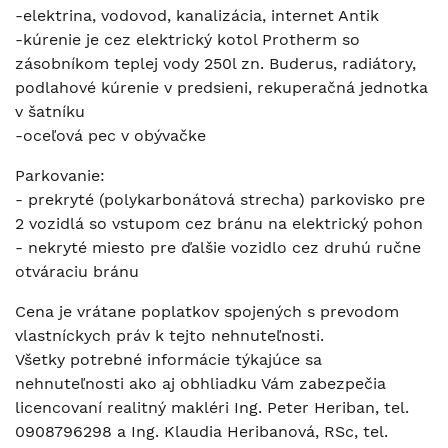
-elektrina, vodovod, kanalizácia, internet Antik
-kúrenie je cez elektrický kotol Protherm so
zásobníkom teplej vody 250l zn. Buderus, radiátory,
podlahové kúrenie v predsieni, rekuperačná jednotka
v šatníku
-oceľová pec v obývačke
Parkovanie:
- prekryté (polykarbonátová strecha) parkovisko pre
2 vozidlá so vstupom cez bránu na elektrický pohon
- nekryté miesto pre ďalšie vozidlo cez druhú ručne
otváraciu bránu
Cena je vrátane poplatkov spojených s prevodom
vlastníckych práv k tejto nehnuteľnosti.
Všetky potrebné informácie týkajúce sa
nehnuteľnosti ako aj obhliadku Vám zabezpečia
licencovaní realitný makléri Ing. Peter Heriban, tel.
0908796298 a Ing. Klaudia Heribanová, RSc, tel.