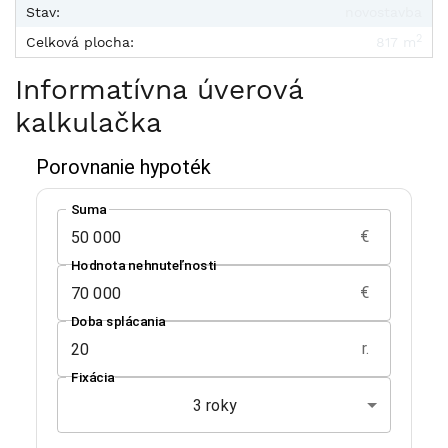
Stav:
novostavba
2
Celková plocha:
817 m
Informatívna úverová
kalkulačka