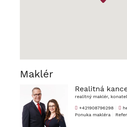
Maklér
Realitná kance
realitný maklér, konate
+421908796298
he
Ponuka makléra
Refe