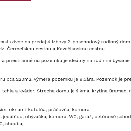
a exkluzívne na predaj 4 izbový 2-poschodový rodinný d
edzi Čermeľskou cestou a Kavečianskou cestou.
 a priestrannému pozemku je ideálny na rodinné bývanie al
 cca 220m2, výmera pozemku je 9,5ára. Pozemok je prev
 tehla a kváder. Strecha domu je šikmá, krytina Bramac, 
šími oknami-kotolňa, práčovňa, komora
s jedálňou, obývačka, komora, WC, garáž, betónové schodi
C, chodba,