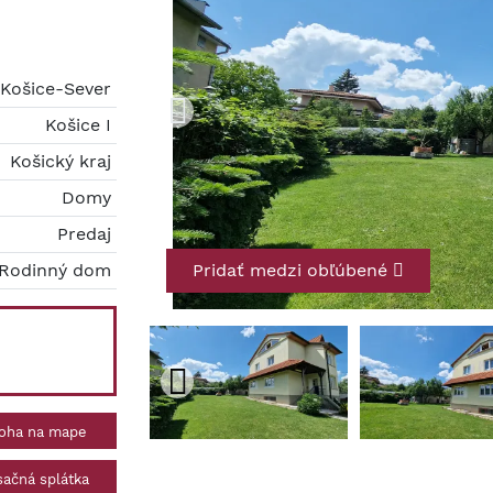
Košice-Sever
Košice I
Košický kraj
Domy
Predaj
Rodinný dom
Pridať medzi obľúbené
oha na mape
ačná splátka