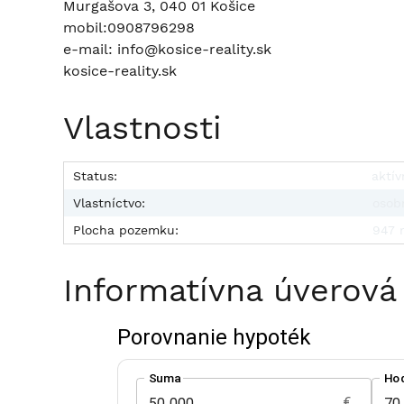
Murgašova 3, 040 01 Košice
mobil:0908796298
e-mail: info@kosice-reality.sk
kosice-reality.sk
Vlastnosti
Status:
aktív
Vlastníctvo:
osob
Plocha pozemku:
947 
Informatívna úverová