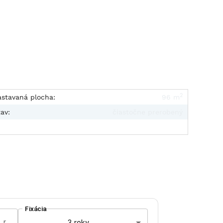
2
astavaná plocha:
96 m
av:
čiastočne prerobený