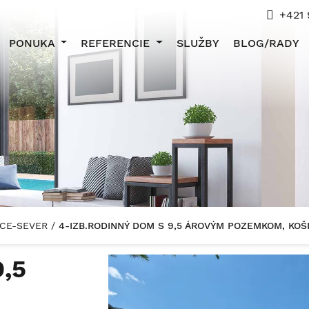
+421 
PONUKA
REFERENCIE
SLUŽBY
BLOG/RADY
ŠICE-SEVER
/
4-IZB.RODINNÝ DOM S 9,5 ÁROVÝM POZEMKOM, KOŠ
9,5