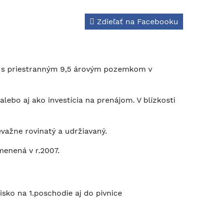
Zdieľať na Facebooku
om s priestranným 9,5 árovým pozemkom v
ebo aj ako investícia na prenájom. V blízkosti
ažne rovinatý a udržiavaný.
menená v r.2007.
sko na 1.poschodie aj do pivnice