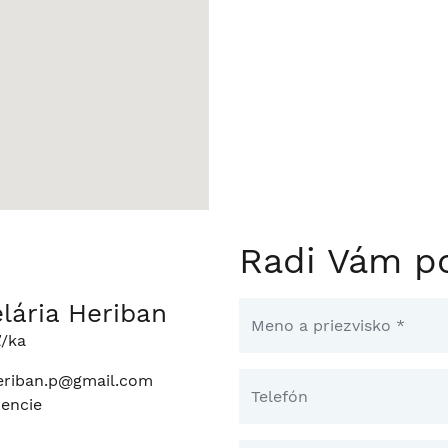
Radi Vám p
lária Heriban
ľ/ka
riban.p@gmail.com
rencie