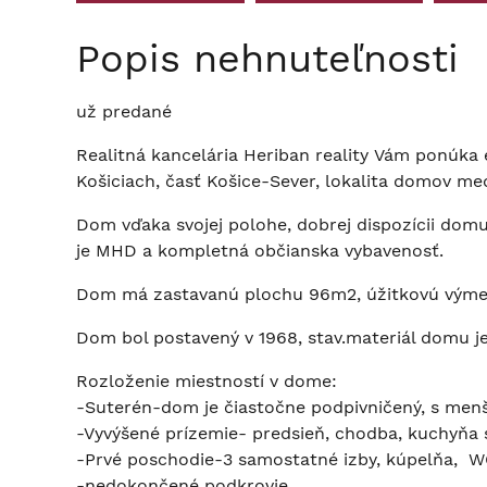
Popis nehnuteľnosti
už predané
Realitná kancelária Heriban reality Vám ponúk
Košiciach, časť Košice-Sever, lokalita domov m
Dom vďaka svojej polohe, dobrej dispozícii domu
je MHD a kompletná občianska vybavenosť.
Dom má zastavanú plochu 96m2, úžitkovú výmeru
Dom bol postavený v 1968, stav.materiál domu je
Rozloženie miestností v dome:
-Suterén-dom je čiastočne podpivničený, s men
-Vyvýšené prízemie- predsieň, chodba, kuchyňa 
-Prvé poschodie-3 samostatné izby, kúpelňa, W
-nedokončené podkrovie