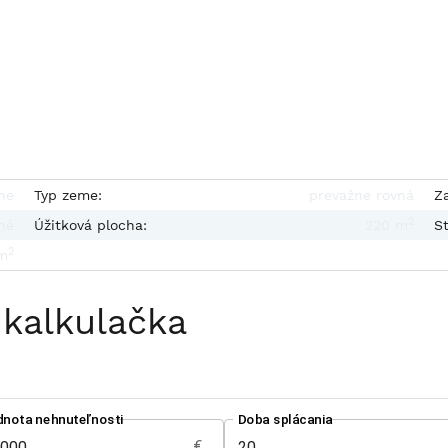
ne
Typ zeme:
prevažne rovná
Z
2
né
Úžitková plocha:
220 m
St
2
m
 kalkulačka