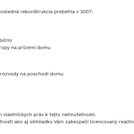
posledná rekonštrukcia prebehla v 2007:
bičmi
tropy na prízemí domu
é rozvody na poschodí domu
vlastníckych práv k tejto nehnuteľnosti.
ľnosti ako aj obhliadku Vám zabezpečí licencovaný realit