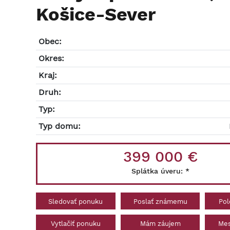
Košice-Sever
Obec:
Okres:
Kraj:
Druh:
Typ:
Typ domu:
399 000 €
Splátka úveru:
*
Sledovať ponuku
Poslať známemu
Pol
Vytlačiť ponuku
Mám záujem
Mes