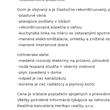
Dom je obývaný a je čiastočne rekonštruovaný, 
-plastové okná
-plávajúce podlahy v izbách
-rekonštruovaná kúpelňa s vaňou
-kuchynská linka na mieru so vstavanými spotre
-menená elektroinštalácia, omietky a znížené s
-menené interierové dvere
Inžinierske siete:
-medené rozvody elektriny na prízemí, pôvodn
-voda-kopaná studňa + obecný vodovod
-plyn zavedený v dome
-odpad je cez kanalizáciu
-kúrenie je cez radiátory a plynový kotol
Cena je vrátane poplatkov spojených s prevodom 
Všetky potrebné informácie týkajúce sa nehnute
Realitná kancelária Heriban reality, s.r.o.