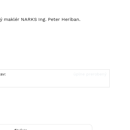
ný maklér NARKS Ing. Peter Heriban.
av:
úplne prerobený