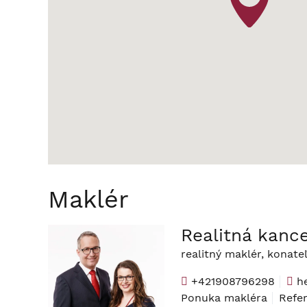
Maklér
Realitná kance
realitný maklér, konate
+421908796298
he
Ponuka makléra
Refe