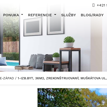
+421 
PONUKA
REFERENCIE
SLUŽBY
BLOG/RADY
ICE-ZÁPAD
/
1-IZB.BYT, 36M2, ZREKONŠTRUOVANÝ, MUŠKÁTOVA UL