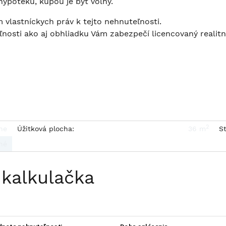
ypotéku, kúpou je byt voľný.
vlastníckych práv k tejto nehnuteľnosti.
ľnosti ako aj obhliadku Vám zabezpečí licencovaný realit
2
ne
Úžitková plocha:
36 m
St
né
 kalkulačka