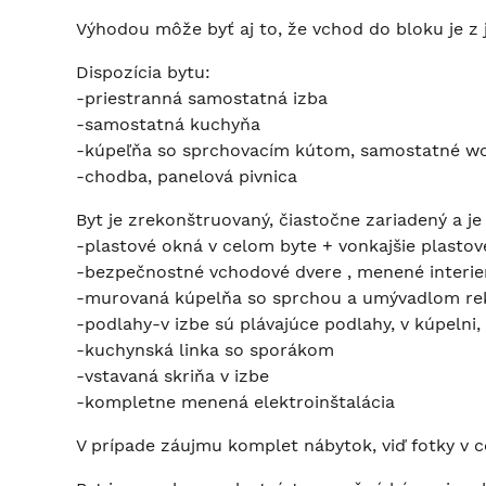
Výhodou môže byť aj to, že vchod do bloku je z 
Dispozícia bytu:
-priestranná samostatná izba
-samostatná kuchyňa
-kúpeľňa so sprchovacím kútom, samostatné w
-chodba, panelová pivnica
Byt je zrekonštruovaný, čiastočne zariadený a je
-plastové okná v celom byte + vonkajšie plastov
-bezpečnostné vchodové dvere , menené interie
-murovaná kúpelňa so sprchou a umývadlom re
-podlahy-v izbe sú plávajúce podlahy, v kúpelni,
-kuchynská linka so sporákom
-vstavaná skriňa v izbe
-kompletne menená elektroinštalácia
V prípade záujmu komplet nábytok, viď fotky v c