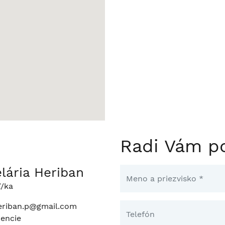
Radi Vám p
lária Heriban
ľ/ka
riban.p@gmail.com
rencie