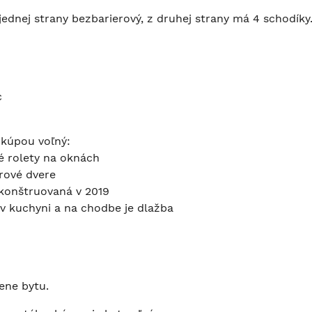
jednej strany bezbarierový, z druhej strany má 4 schodíky
c
 kúpou voľný:
é rolety na oknách
rové dvere
konštruovaná v 2019
 v kuchyni a na chodbe je dlažba
ene bytu.