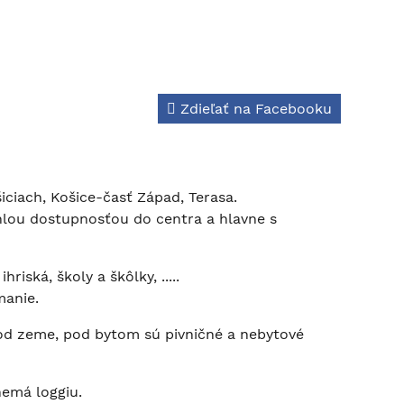
Zdieľať na Facebooku
iciach, Košice-časť Západ, Terasa.
hlou dostupnosťou do centra a hlavne s
iská, školy a škôlky, .....
manie.
od zeme, pod bytom sú pivničné a nebytové
emá loggiu.