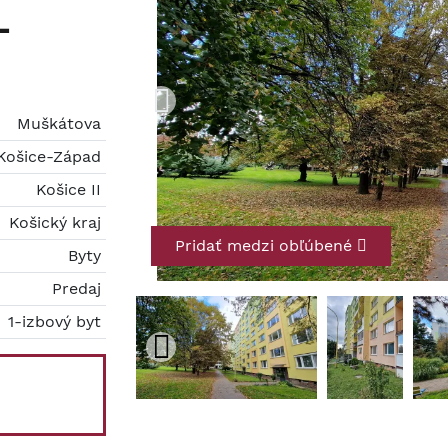
-
Muškátova
Košice-Západ
Košice II
Košický kraj
Pridať medzi obľúbené
Byty
Predaj
1-izbový byt