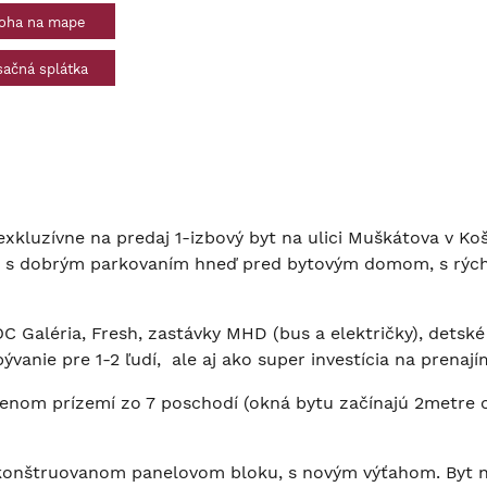
oha na mape
ačná splátka
xkluzívne na predaj 1-izbový byt na ulici Muškátova v Koš
asa s dobrým parkovaním hneď pred bytovým domom, s rýc
Galéria, Fresh, zastávky MHD (bus a električky), detské ihr
vanie pre 1-2 ľudí, ale aj ako super investícia na prenají
enom prízemí zo 7 poschodí (okná bytu začínajú 2metre 
konštruovanom panelovom bloku, s novým výťahom. Byt n