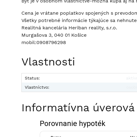
Byt je v osobnom vlastníctve-možná kúpa aj na h
Cena je vrátane poplatkov spojených s prevodom 
Všetky potrebné informácie týkajúce sa nehnute
Realitná kancelária Heriban reality, s.r.o.
Murgašova 3, 040 01 Košice
mobil:0908796298
Vlastnosti
Status:
aktív
Vlastníctvo:
osob
Informatívna úverová