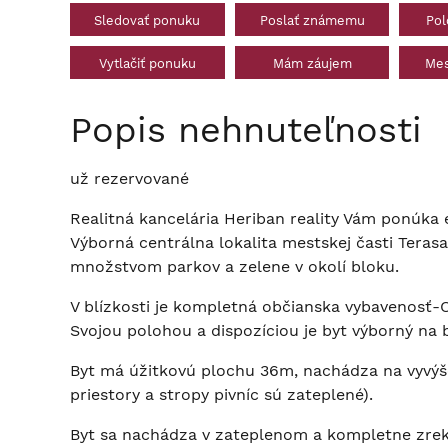
Sledovať ponuku
Poslať známemu
Pol
Vytlačiť ponuku
Mám záujem
Mes
Popis nehnuteľnosti
už rezervované
Realitná kancelária Heriban reality Vám ponúka e
Výborná centrálna lokalita mestskej časti Ter
množstvom parkov a zelene v okolí bloku.
V blízkosti je kompletná občianska vybavenosť-OC 
Svojou polohou a dispozíciou je byt výborný na bý
Byt má úžitkovú plochu 36m, nachádza na vyvýš
priestory a stropy pivníc sú zateplené).
Byt sa nachádza v zateplenom a kompletne zre