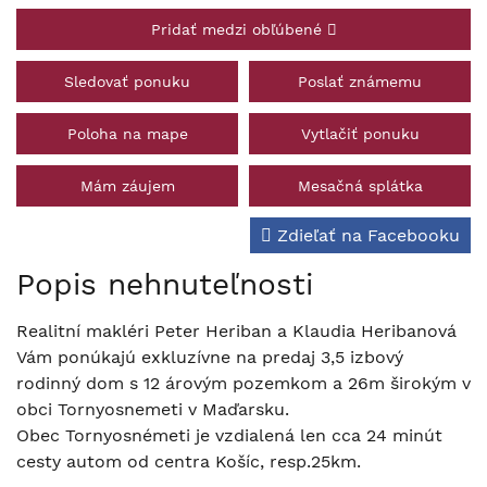
Pridať medzi obľúbené
Sledovať ponuku
Poslať známemu
Poloha na mape
Vytlačiť ponuku
Mám záujem
Mesačná splátka
Zdieľať na Facebooku
Popis nehnuteľnosti
Realitní makléri Peter Heriban a Klaudia Heribanová
Vám ponúkajú exkluzívne na predaj 3,5 izbový
rodinný dom s 12 árovým pozemkom a 26m širokým v
obci Tornyosnemeti v Maďarsku.
Obec Tornyosnémeti je vzdialená len cca 24 minút
cesty autom od centra Košíc, resp.25km.