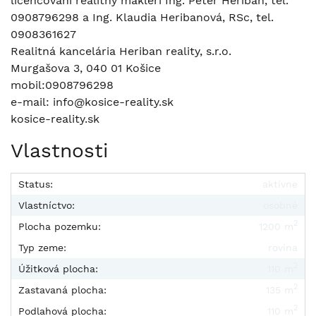
licencovaní realitný makléri Ing. Peter Heriban, tel.
0908796298 a Ing. Klaudia Heribanová, RSc, tel.
0908361627
Realitná kancelária Heriban reality, s.r.o.
Murgašova 3, 040 01 Košice
mobil:0908796298
e-mail: info@kosice-reality.sk
kosice-reality.sk
Vlastnosti
Status:
aktívne
Vlastníctvo:
osobné
2
Plocha pozemku:
1200 m
Typ zeme:
rovina
2
Úžitková plocha:
110 m
2
Zastavaná plocha:
135 m
2
Podlahová plocha:
110 m