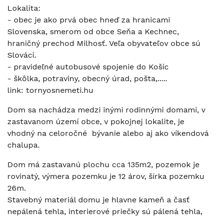
Lokalita:
- obec je ako prvá obec hneď za hranicami
Slovenska, smerom od obce Seňa a Kechnec,
hraničný prechod Milhosť. Veľa obyvateľov obce sú
Slováci.
- pravideľné autobusové spojenie do Košíc
- škôlka, potraviny, obecný úrad, pošta,.....
link: tornyosnemeti.hu
Dom sa nachádza medzi inými rodinnými domami, v
zastavanom území obce, v pokojnej lokalite, je
vhodný na celoročné bývanie alebo aj ako víkendová
chalupa.
Dom má zastavanú plochu cca 135m2, pozemok je
rovinatý, výmera pozemku je 12 árov, šírka pozemku
26m.
Stavebný materiál domu je hlavne kameň a časť
nepálená tehla, interierové priečky sú pálená tehla,