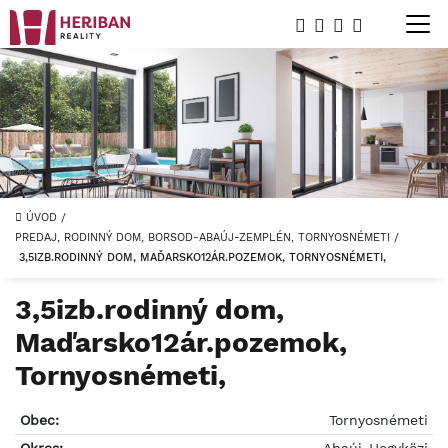
ÚVOD
/
PREDAJ, RODINNÝ DOM, BORSOD-ABAÚJ-ZEMPLÉN, TORNYOSNÉMETI
/
3,5IZB.RODINNÝ DOM, MAĎARSKO12ÁR.POZEMOK, TORNYOSNÉMETI,
3,5izb.rodinný dom,
Maďarsko12ár.pozemok,
Tornyosnémeti,
Obec:
Tornyosnémeti