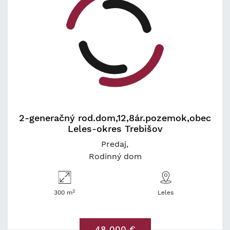
2-generačný rod.dom,12,8ár.pozemok,obec
Leles-okres Trebišov
Predaj
Rodinný dom
2
300 m
Leles
48 000 €