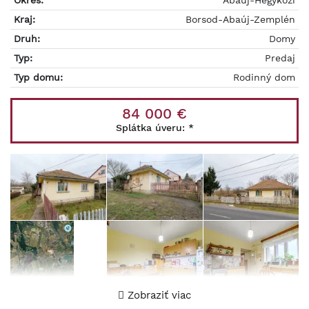
Okres:
Abaúj-Hegyközi
Kraj:
Borsod-Abaúj-Zemplén
Druh:
Domy
Typ:
Predaj
Typ domu:
Rodinný dom
84 000 €
Splátka úveru:
*
Zobraziť viac