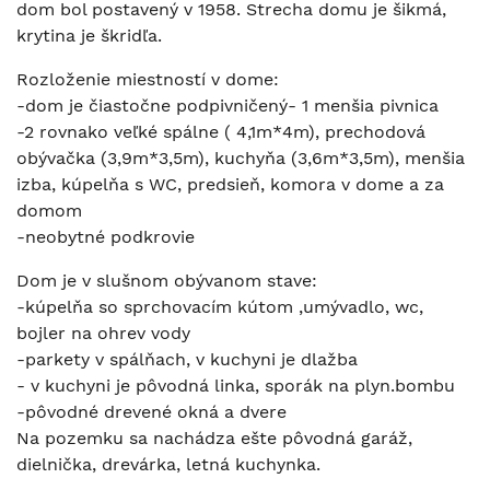
dom bol postavený v 1958. Strecha domu je šikmá,
krytina je škridľa.
Rozloženie miestností v dome:
-dom je čiastočne podpivničený- 1 menšia pivnica
-2 rovnako veľké spálne ( 4,1m*4m), prechodová
obývačka (3,9m*3,5m), kuchyňa (3,6m*3,5m), menšia
izba, kúpelňa s WC, predsieň, komora v dome a za
domom
-neobytné podkrovie
Dom je v slušnom obývanom stave:
-kúpelňa so sprchovacím kútom ,umývadlo, wc,
bojler na ohrev vody
-parkety v spálňach, v kuchyni je dlažba
- v kuchyni je pôvodná linka, sporák na plyn.bombu
-pôvodné drevené okná a dvere
Na pozemku sa nachádza ešte pôvodná garáž,
dielnička, drevárka, letná kuchynka.